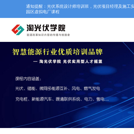
通知提醒：光伏系统设计师培训班，光伏项目经理及施工实操培
园区虚拟电厂课程