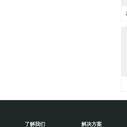
了解我们
解决方案