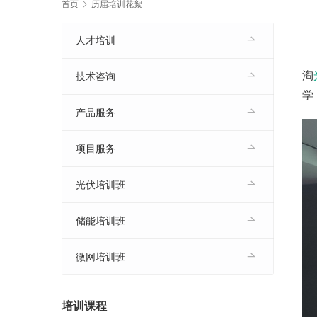
首页
历届培训花絮
人才培训
淘
技术咨询
学
产品服务
项目服务
光伏培训班
储能培训班
微网培训班
培训课程