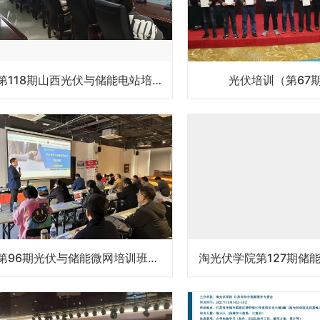
第118期山西光伏与储能电站培训圆满结束
光伏培训（第67
第96期光伏与储能微网培训班在无锡淘光伏基地圆满举办