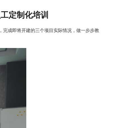
员工定制化培训
，完成即将开建的三个项目实际情况，做一步步教