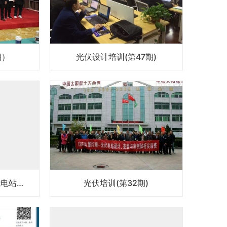
期）
光伏设计培训(第47期)
淘光伏学院第127期储能电站培训班圆满结束
光伏培训(第32期)