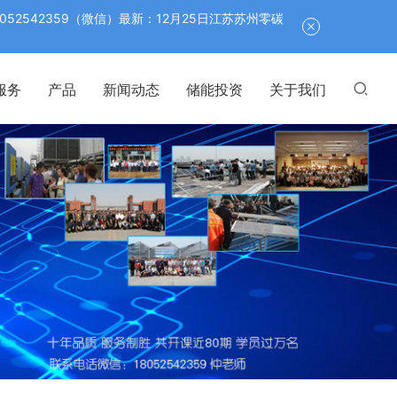
542359（微信）最新：12月25日江苏苏州零碳
服务
产品
新闻动态
储能投资
关于我们