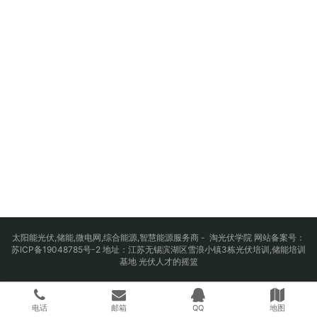
太阳能光伏
,
储能
,
微电网
,
综合能源
,智慧能源服务商 - 淘光伏学院 网站备案号：
苏ICP备19048785号-2
地址：江苏无锡滨湖区雪浪小镇3栋光伏培训,储能培训
基地 光伏人才的摇篮
电话
邮箱
QQ
地图