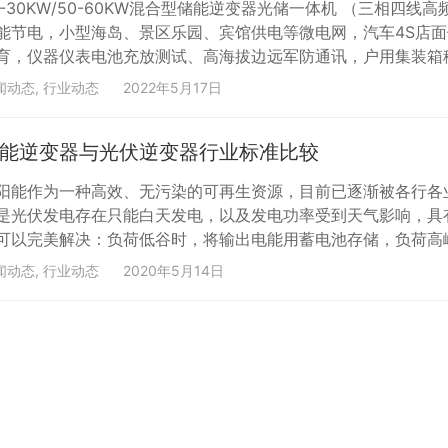
0-30KW/50-60KW混合型储能逆变器光储一体机 （三相
能节电，小型海岛、景区乐园、宾馆供电等微电网，汽车4S店
育，仪器仪表电池充放测试、高海拔边远军防通讯，户用集装箱
电源。产品亮点：一、 适应性1.三相100%不平衡负载，负载适应性强
闻动态
,
行业动态
2022年5月17日
、以太网），干接点输出、方便扩容与监控管理3. 支持锂…
能逆变器与光伏逆变器行业标准比较
阳能作为一种高效、无污染的可再生资源，目前已逐渐被各行各
是光伏发电存在只能白天发电，以及发电功率受到天气影响，具
可以完美解决：负荷低谷时，将输出电能用蓄电池存储，负荷高
，切换至离网模式继续供电…… 那么光伏逆变器和储能逆变器在功
闻动态
,
行业动态
2020年5月14日
逆变器的自用率高达80%，而传统的光伏逆变器自用率仅有2…