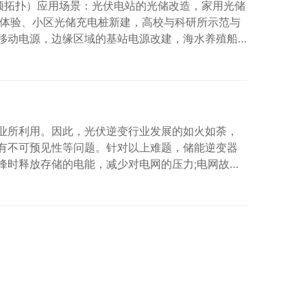
四线高频拓扑）应用场景：光伏电站的光储改造，家用光储
面体验、小区光储充电桩新建，高校与科研所示范与
移动电源，边缘区域的基站电源改建，海水养殖船
2.多种通讯模式（RS485、WIFI、GPRS、蓝
业所利用。因此，光伏逆变行业发展的如火如荼，
有不可预见性等问题。针对以上难题，储能逆变器
峰时释放存储的电能，减少对电网的压力;电网故障
能上到底有何差异呢?主要在以下三点体现：  储