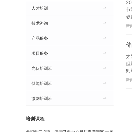
2
人才培训
节
教
技术咨询
用
新
牙
产品服务
储
项目服务
太
但
光伏培训班
则
时
新
储能培训班
能
微网培训班
培训课程
虚拟电厂投建、运营及电力交易与零碳园区 专题