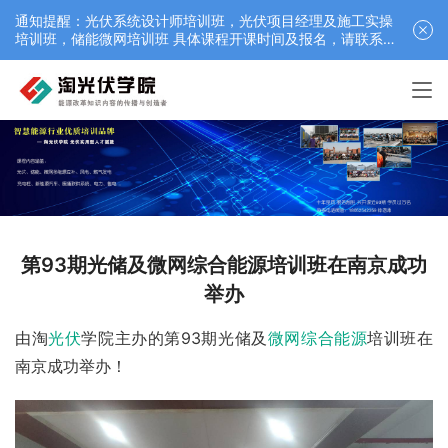
通知提醒：光伏系统设计师培训班，光伏项目经理及施工实操
培训班，储能微网培训班 具体课程开课时间及报名，请联系仲
老师 18052542359（微信）最新：12月25日江苏苏州零碳园
区虚拟电厂课程
第93期光储及微网综合能源培训班在南京成功
举办
由淘
光伏
学院主办的第93期光储及
微网
综合能源
培训班在
南京成功举办！