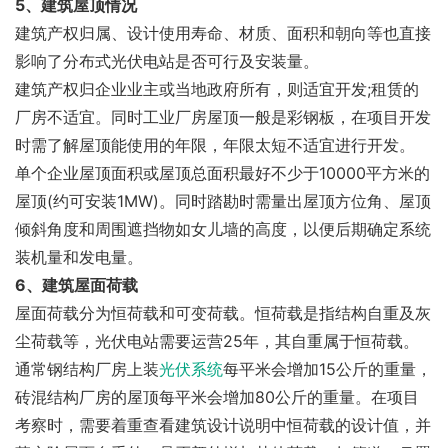
5、建筑屋顶情况
建筑产权归属、设计使用寿命、材质、面积和朝向等也直接
影响了分布式光伏电站是否可行及安装量。
建筑产权归企业业主或当地政府所有，则适宜开发;租赁的
厂房不适宜。同时工业厂房屋顶一般是彩钢板，在项目开发
时需了解屋顶能使用的年限，年限太短不适宜进行开发。
单个企业屋顶面积或屋顶总面积最好不少于10000平方米的
屋顶(约可安装1MW)。同时踏勘时需量出屋顶方位角、屋顶
倾斜角度和周围遮挡物如女儿墙的高度，以便后期确定系统
装机量和发电量。
6、建筑屋面荷载
屋面荷载分为恒荷载和可变荷载。恒荷载是指结构自重及灰
尘荷载等，光伏电站需要运营25年，其自重属于恒荷载。
通常钢结构厂房上装
光伏系统
每平米会增加15公斤的重量，
砖混结构厂房的屋顶每平米会增加80公斤的重量。在项目
考察时，需要着重查看建筑设计说明中恒荷载的设计值，并