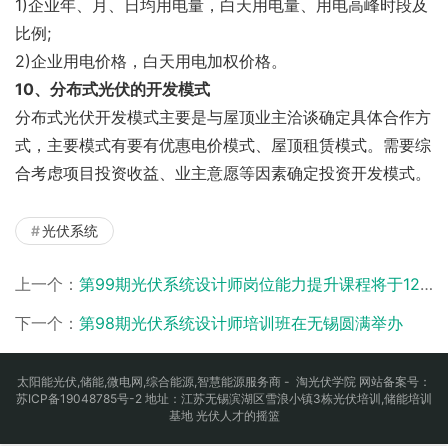
1)企业年、月、日均用电量，白天用电量、用电高峰时段及
比例;
2)企业用电价格，白天用电加权价格。
10、分布式光伏的开发模式
分布式光伏开发模式主要是与屋顶业主洽谈确定具体合作方
式，主要模式有要有优惠电价模式、屋顶租赁模式。需要综
合考虑项目投资收益、业主意愿等因素确定投资开发模式。
光伏系统
上一个：
第99期光伏系统设计师岗位能力提升课程将于12月中旬开课
下一个：
第98期光伏系统设计师培训班在无锡圆满举办
太阳能光伏
,
储能
,
微电网
,
综合能源
,智慧能源服务商 - 淘光伏学院 网站备案号：
苏ICP备19048785号-2
地址：江苏无锡滨湖区雪浪小镇3栋光伏培训,储能培训
基地 光伏人才的摇篮