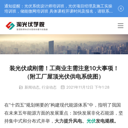
通知提醒：光伏系统设计师培训班，光伏项目经理及施工实操
培训班，储能微网培训班 具体课程开课时间及报名，请联系仲
老师 18052542359（微信）最新：12月25日江苏苏州零碳园
区虚拟电厂课程
装光伏成刚需！工商业主需注意10大事项！
（附工厂屋顶光伏供电系统图）
新闻动态
,
行业动态
2021年11月12日 下午1:28
在“十四五”规划纲要的“构建现代能源体系”中，指明了我国
在未来五年能源方面的发展重点：加快发展非化石能源，坚
持集中式和分布式并举，
大力提升风电、
光伏
发电规模。